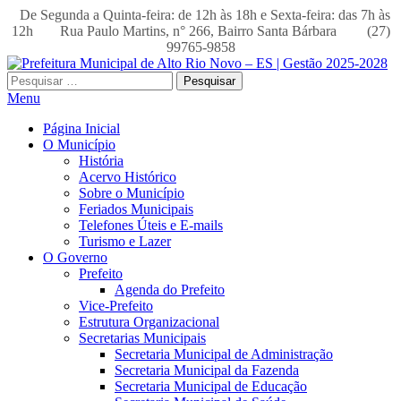
De Segunda a Quinta-feira: de 12h às 18h e Sexta-feira: das 7h às
12h
Rua Paulo Martins, n° 266, Bairro Santa Bárbara
(27)
99765-9858
Pesquisar
por:
Menu
Página Inicial
O Município
História
Acervo Histórico
Sobre o Município
Feriados Municipais
Telefones Úteis e E-mails
Turismo e Lazer
O Governo
Prefeito
Agenda do Prefeito
Vice-Prefeito
Estrutura Organizacional
Secretarias Municipais
Secretaria Municipal de Administração
Secretaria Municipal da Fazenda
Secretaria Municipal de Educação