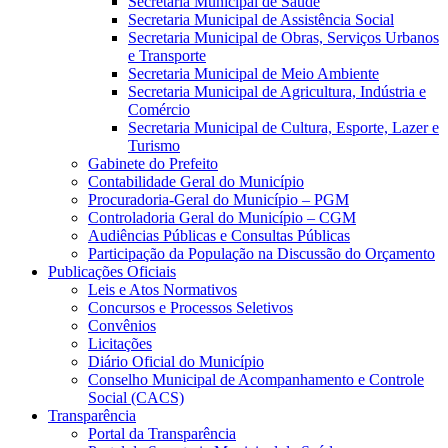
Secretaria Municipal de Saúde
Secretaria Municipal de Assistência Social
Secretaria Municipal de Obras, Serviços Urbanos
e Transporte
Secretaria Municipal de Meio Ambiente
Secretaria Municipal de Agricultura, Indústria e
Comércio
Secretaria Municipal de Cultura, Esporte, Lazer e
Turismo
Gabinete do Prefeito
Contabilidade Geral do Município
Procuradoria-Geral do Município – PGM
Controladoria Geral do Município – CGM
Audiências Públicas e Consultas Públicas
Participação da População na Discussão do Orçamento
Publicações Oficiais
Leis e Atos Normativos
Concursos e Processos Seletivos
Convênios
Licitações
Diário Oficial do Município
Conselho Municipal de Acompanhamento e Controle
Social (CACS)
Transparência
Portal da Transparência