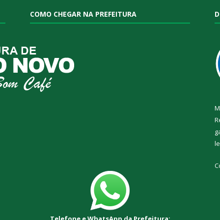
COMO CHEGAR NA PREFEITURA
D
M
R
g
l
C
Telefone e WhatsApp da Prefeitura: