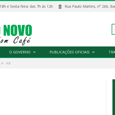
 18h e Sexta-feira: das 7h às 12h
Rua Paulo Martins, n° 266, 
Pe
O GOVERNO
PUBLICAÇÕES OFICIAIS
TR
»
4 B
po