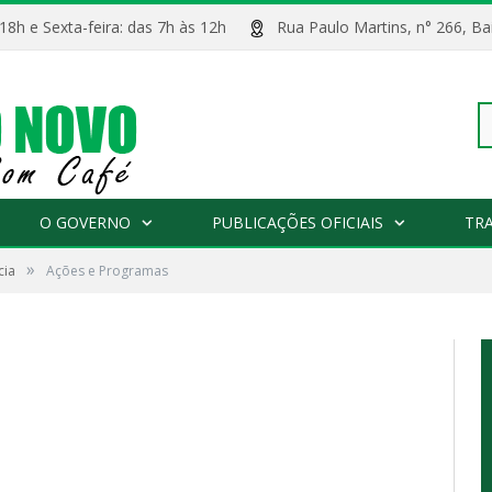
 18h e Sexta-feira: das 7h às 12h
Rua Paulo Martins, n° 266, 
Pe
O GOVERNO
PUBLICAÇÕES OFICIAIS
TR
»
cia
Ações e Programas
po