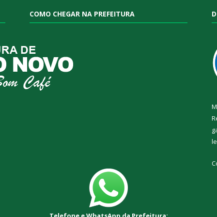
COMO CHEGAR NA PREFEITURA
D
M
R
g
l
C
Telefone e WhatsApp da Prefeitura: