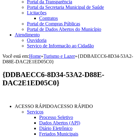
Portal da Transparência
Portal da Secretaria Municipal de Saúde
Licitações
Contratos
Portal de Compras Públicas
Portal de Dados Abertos do Município
Atendimento
Ouvidoria
Serviço de Informação ao Cidadão
Você está em:
Home
»
Turismo e Lazer
»
{DDBAECC6-8D34-53A2-
D88E-DAC2E1ED05C0}
{DDBAECC6-8D34-53A2-D88E-
DAC2E1ED05C0}
ACESSO RÁPIDO
ACESSO RÁPIDO
Serviços
Processo Seletivo
Dados Abertos (API)
Diário Eletrônico
Feriados Municipais