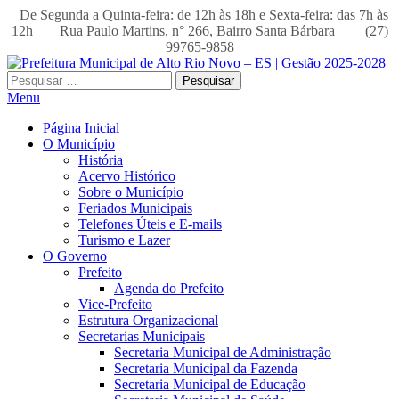
De Segunda a Quinta-feira: de 12h às 18h e Sexta-feira: das 7h às
12h
Rua Paulo Martins, n° 266, Bairro Santa Bárbara
(27)
99765-9858
Pesquisar
por:
Menu
Página Inicial
O Município
História
Acervo Histórico
Sobre o Município
Feriados Municipais
Telefones Úteis e E-mails
Turismo e Lazer
O Governo
Prefeito
Agenda do Prefeito
Vice-Prefeito
Estrutura Organizacional
Secretarias Municipais
Secretaria Municipal de Administração
Secretaria Municipal da Fazenda
Secretaria Municipal de Educação