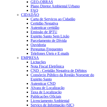
GEO-OBRAS
Plano Diretor Ambiental Urbano
FAQ
CIDADÃO
Carta de Serviços ao Cidadão
Certidão Negativa
Autenticar certidão
Emissão de IPTU
Espirito Santo Sem Lixão
Parcelamento de Dívida
Ouvidoria
Perguntas Frequentes
Telefones Úteis e E-mails
EMPRESA
Licitações
Nota Fiscal Eletrônica
CND - Certidão Negativa de Débitos
Consórcio Público da Região Noroeste do
Espirito Santo
Autenticar CND
Alvara de Localização
Taxa de Localização
Publicações Oficiais
Licenciamento Ambiental
Serviço de Informação (SIC)