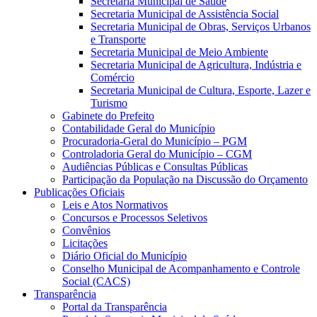
Secretaria Municipal de Saúde
Secretaria Municipal de Assistência Social
Secretaria Municipal de Obras, Serviços Urbanos
e Transporte
Secretaria Municipal de Meio Ambiente
Secretaria Municipal de Agricultura, Indústria e
Comércio
Secretaria Municipal de Cultura, Esporte, Lazer e
Turismo
Gabinete do Prefeito
Contabilidade Geral do Município
Procuradoria-Geral do Município – PGM
Controladoria Geral do Município – CGM
Audiências Públicas e Consultas Públicas
Participação da População na Discussão do Orçamento
Publicações Oficiais
Leis e Atos Normativos
Concursos e Processos Seletivos
Convênios
Licitações
Diário Oficial do Município
Conselho Municipal de Acompanhamento e Controle
Social (CACS)
Transparência
Portal da Transparência