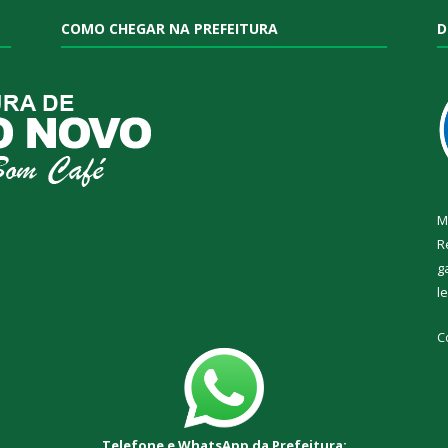
COMO CHEGAR NA PREFEITURA
D
M
R
g
l
C
Telefone e WhatsApp da Prefeitura: