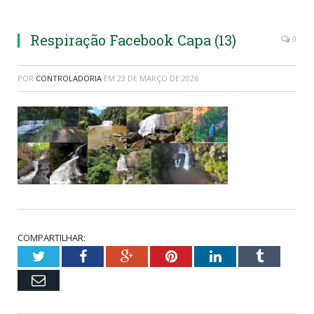
Respiração Facebook Capa (13)
0
POR
CONTROLADORIA
EM
23 DE MARÇO DE 2026
COMPARTILHAR:
Twitter
Facebook
Google+
Pinterest
LinkedIn
Tumblr
Email