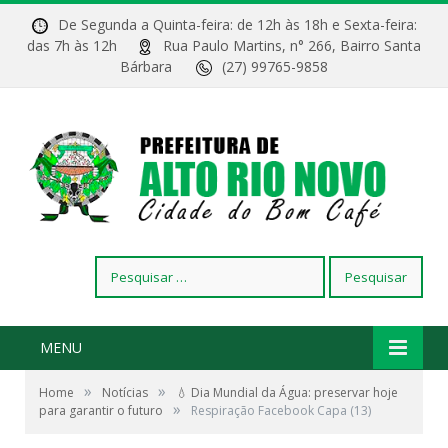
De Segunda a Quinta-feira: de 12h às 18h e Sexta-feira:
das 7h às 12h
Rua Paulo Martins, n° 266, Bairro Santa
Bárbara
(27) 99765-9858
Pesquisar
por:
MENU
»
»
Home
Notícias
💧 Dia Mundial da Água: preservar hoje
»
para garantir o futuro
Respiração Facebook Capa (13)