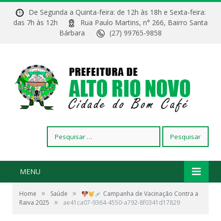
De Segunda a Quinta-feira: de 12h às 18h e Sexta-feira:
das 7h às 12h
Rua Paulo Martins, n° 266, Bairro Santa
Bárbara
(27) 99765-9858
Pesquisar
por:
MENU
»
»
Home
Saúde
Campanha de Vacinação Contra a
»
Raiva 2025
ae41ca07-9364-4550-a792-8f0341d17829