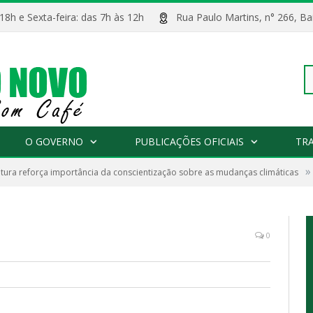
 18h e Sexta-feira: das 7h às 12h
Rua Paulo Martins, n° 266, 
Pe
O GOVERNO
PUBLICAÇÕES OFICIAIS
TR
»
itura reforça importância da conscientização sobre as mudanças climáticas
po
0