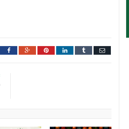
tter
Facebook
Google+
Pinterest
LinkedIn
Tumblr
Email
E
a
s
s