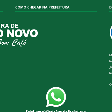
COMO CHEGAR NA PREFEITURA
D
M
R
g
l
C
Telefone e WhatsApp da Prefeitura: