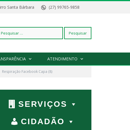
Bairro Santa Bárbara
(27) 99765-9858
squisar
ANSPARÊNCIA
ATENDIMENTO
r:
Respiração Facebook Capa (8)
SERVIÇOS
CIDADÃO