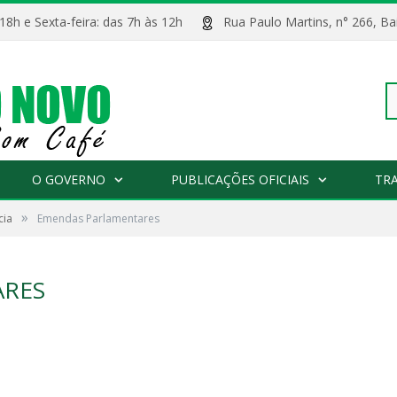
 18h e Sexta-feira: das 7h às 12h
Rua Paulo Martins, n° 266, 
Pe
O GOVERNO
PUBLICAÇÕES OFICIAIS
TR
»
cia
Emendas Parlamentares
po
ARES